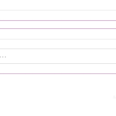
...
©