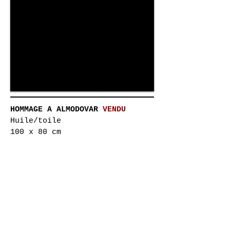
HOMMAGE A ALMODOVAR
VENDU
Huile/toile
100 x 80 cm
TRIBUTE TO ALMODOVAR
SOLD
Oil painting :
39,3
X 31,819,6 inches
2012
Retour à la liste des oeuvres