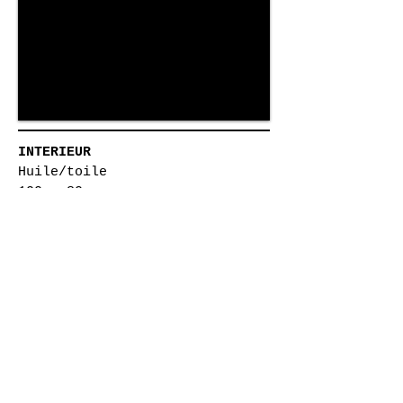
INTERIEUR
Huile/toile
100 x 80cm
HIGHLAND 1
Oil painting :
39,3 X 31,4 inches
2007
Retour à la liste des oeuvres
© 2022 by STUDIOM