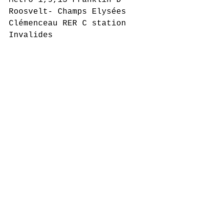
Métro 1,9,13 Franklin D 
Roosvelt- Champs Elysées 
Clémenceau RER C station 
Invalides