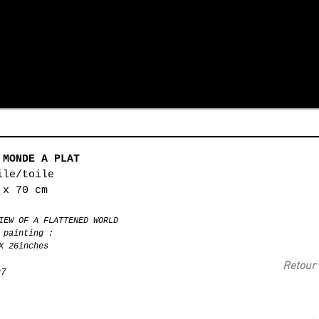
 MONDE A PLAT
ile/toile
 x 70 cm
IEW OF A FLATTENED WORLD
 painting :
 26inches
Retour 
07